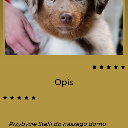
5





/
Opis
5
5





/
5
Przybycie Stelli do naszego domu