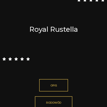
/
5
Royal Rustella
5





/
5
OPIS
RODOWÓD