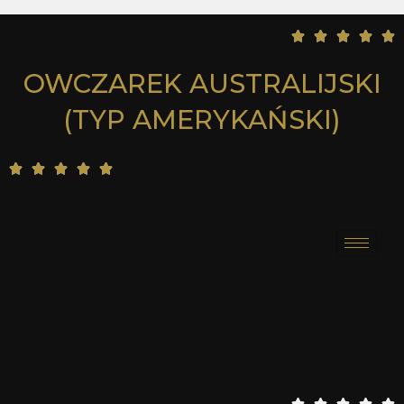
5





/
OWCZAREK AUSTRALIJSKI
5
(TYP AMERYKAŃSKI)
5





/
5
5




