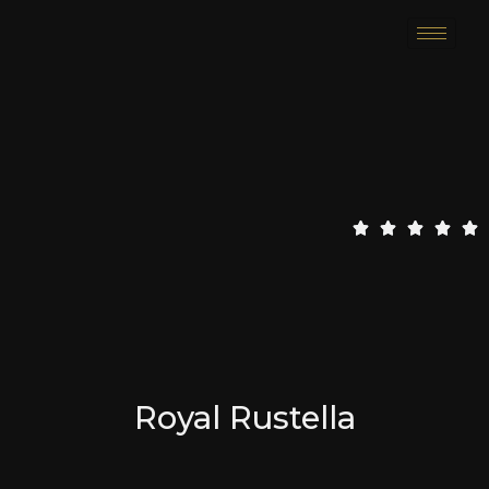
5
5





/
5
Royal Rustella