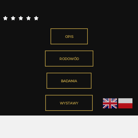
5





/
5
OPIS
RODOWÓD
BADANIA
WYSTAWY
OSIĄGNIĘCIA