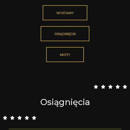
WYSTAWY
OSIĄGNIĘCIA
MIOTY
5





/
Osiągnięcia
5
5





/