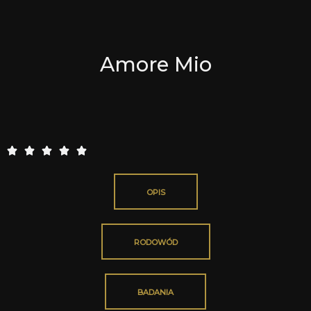
Amore Mio
5





/
5
OPIS
RODOWÓD
BADANIA