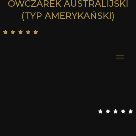
OWCZAREK AUSTRALIJSKI
5
(TYP AMERYKAŃSKI)
5





/
5
5





/
5