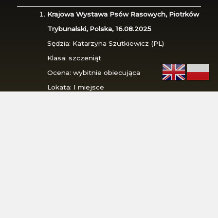
Krajowa Wystawa Psów Rasowych, Piotrków
Trybunalski, Polska, 16.08.2025
Sędzia: Katarzyna Szutkiewicz (PL)
Klasa: szczeniąt
Ocena: wybitnie obiecująca
Lokata: I miejsce
Tytuł: Najlepsze Szczenię, Najlepsze
Szczenię w Rasie
I Międzynarodowa Wystawa Psów
Rasowych, Piotrków Trybunalski, Polska,
17.08.2025
Sędzia: Bogusław Chmiel (PL)
Klasa: szczeniąt
Ocena: wybitnie obiecująca