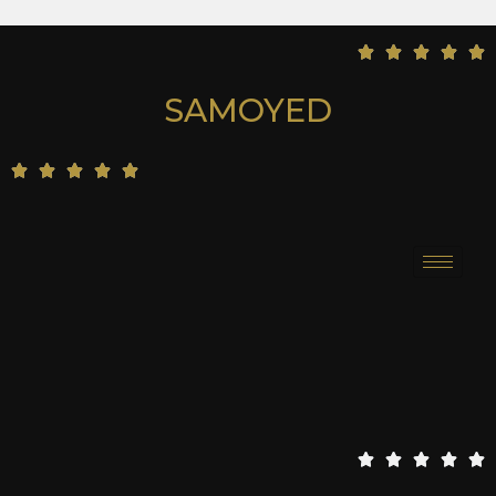
5





/
SAMOYED
5
5





/
5
5





/