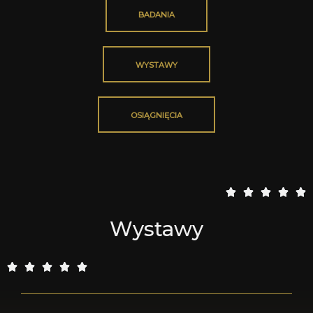
BADANIA
WYSTAWY
OSIĄGNIĘCIA
5





/
Wystawy
5
5





/
5