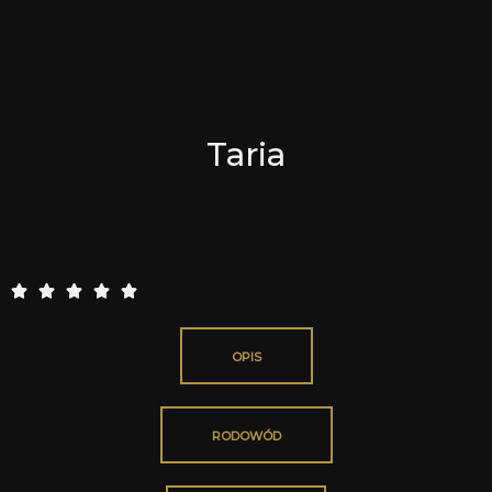
5
Taria
5





/
5
OPIS
RODOWÓD