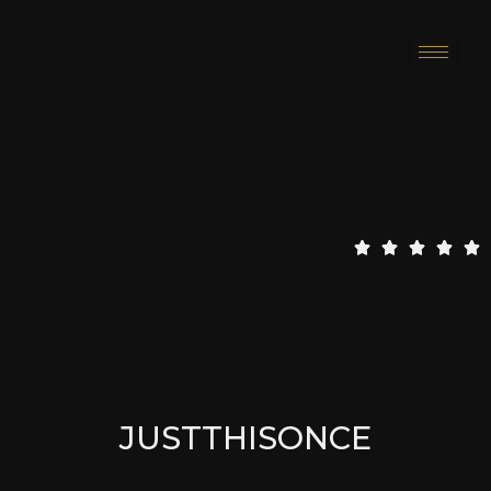
5
5





/
5
JUSTTHISONCE