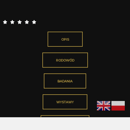
5





/
5
OPIS
RODOWÓD
BADANIA
WYSTAWY
OSIĄGNIĘCIA