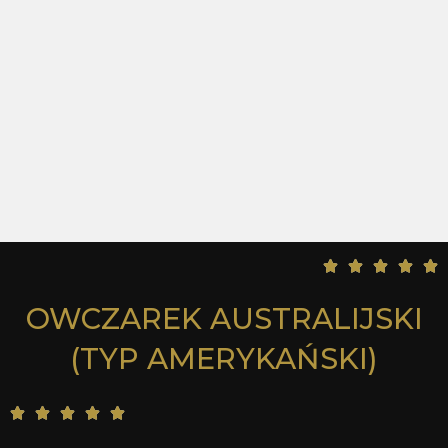
5





/
OWCZAREK AUSTRALIJSKI
5
(TYP AMERYKAŃSKI)
5





/