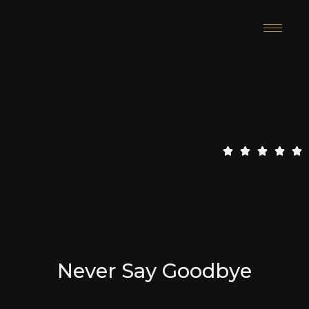
5
5





/
5
Never Say Goodbye