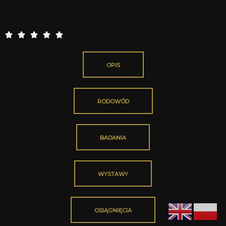
5





/
5
OPIS
RODOWÓD
BADANIA
WYSTAWY
OSIĄGNIĘCIA