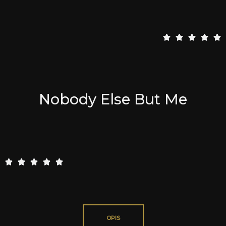
5





/
5
Nobody Else But Me
5





/
5
OPIS