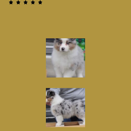
5





/
5