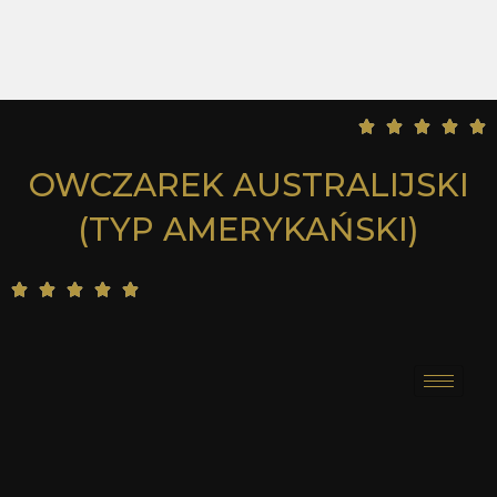
5





/
OWCZAREK AUSTRALIJSKI
5
(TYP AMERYKAŃSKI)
5





/
5