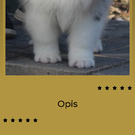
5





/
Opis
5
5





/