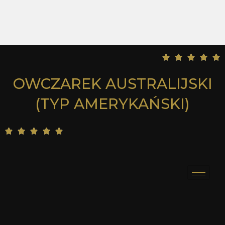
5





/
OWCZAREK AUSTRALIJSKI
5
(TYP AMERYKAŃSKI)
5





/
5