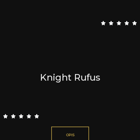
5





/
5
Knight Rufus
5





/
5
OPIS