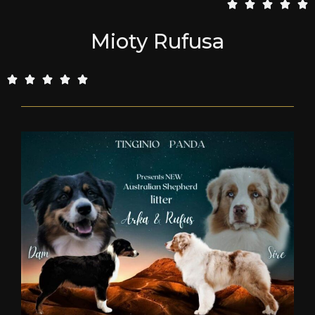
5





/
Mioty Rufusa
5
5





/
5