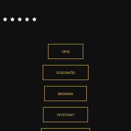
5





/
5
OPIS
RODOWÓD
BADANIA
WYSTAWY