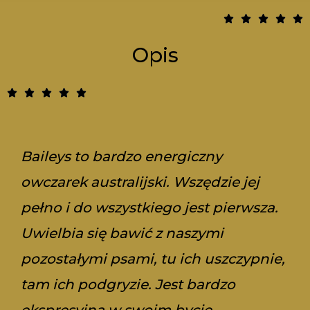
5





/
Opis
5
5





/
5
Baileys to bardzo energiczny
owczarek australijski. Wszędzie jej
pełno i do wszystkiego jest pierwsza.
Uwielbia się bawić z naszymi
pozostałymi psami, tu ich uszczypnie,
tam ich podgryzie. Jest bardzo
ekspresyjna w swoim bycie.