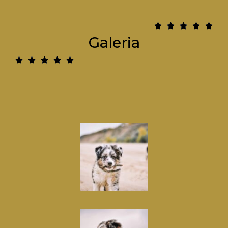
5





Galeria
/
5
5





/
5