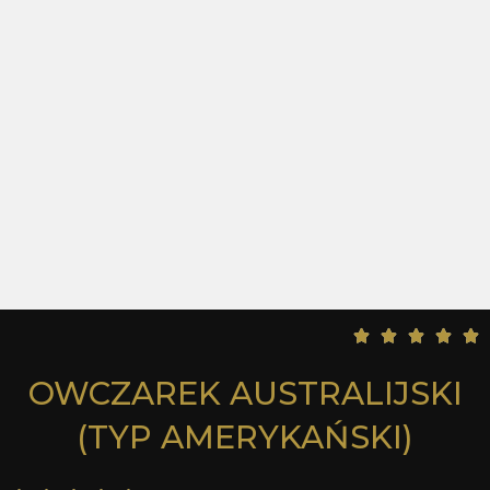
5





/
OWCZAREK AUSTRALIJSKI
5
(TYP AMERYKAŃSKI)