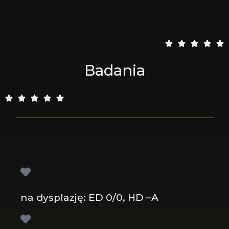
5





/
Badania
5
5





/
5
na dysplazję: ED 0/0, HD –A