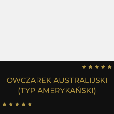
5





/
OWCZAREK AUSTRALIJSKI
5
(TYP AMERYKAŃSKI)
5





/