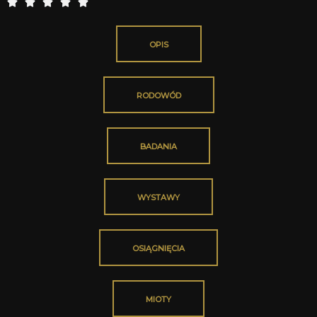
5





/
5
OPIS
RODOWÓD
BADANIA
WYSTAWY
OSIĄGNIĘCIA
MIOTY