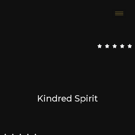
5
5





/
5
Kindred Spirit