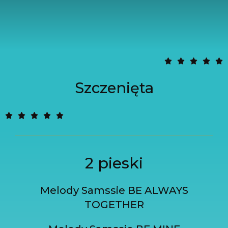
5





/
Szczenięta
5
5





/
5
2 pieski
Melody Samssie BE ALWAYS
TOGETHER