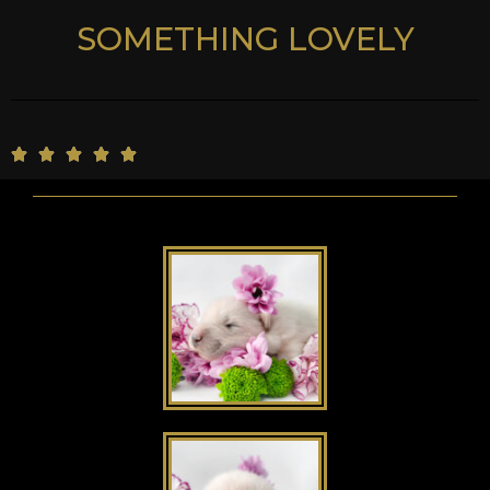
SOMETHING LOVELY
5





/
5