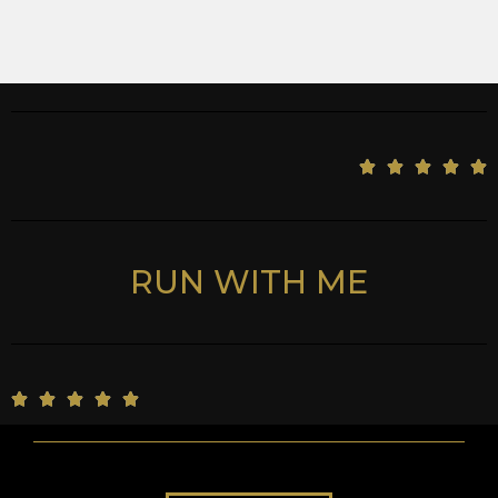
5





/
5
RUN WITH ME
5





/
5