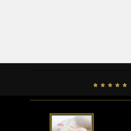
5





/
5