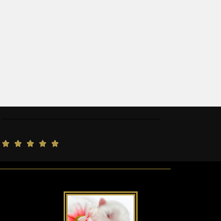
5





/
5