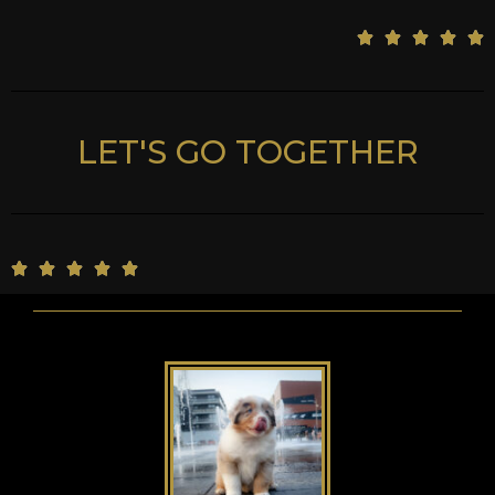
5





/
5
LET'S GO TOGETHER
5





/
5