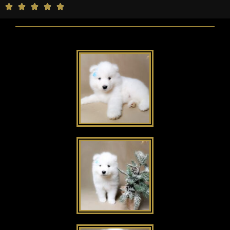
5





/
5