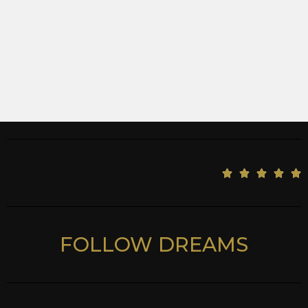
5





/
5
FOLLOW DREAMS