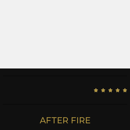
5





/
5
AFTER FIRE