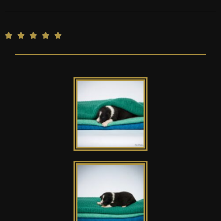
5





/
5